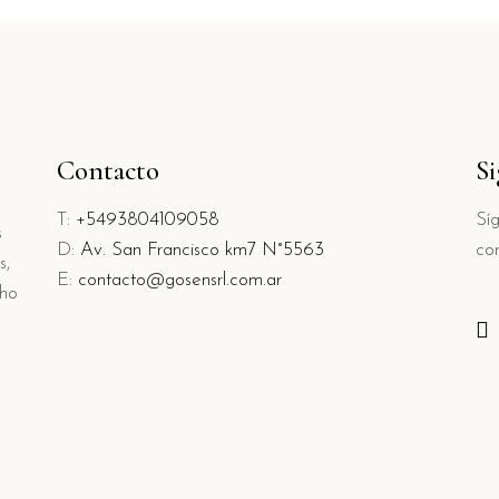
Contacto
S
T:
+5493804109058
Sí
s
D:
Av. San Francisco km7 N°5563
co
s,
E:
contacto@gosensrl.com.ar
cho